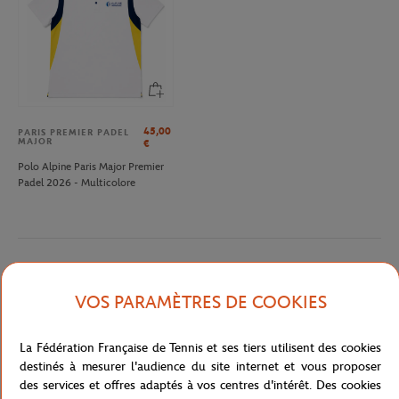
45,00
PARIS PREMIER PADEL
MAJOR
€
Polo Alpine Paris Major Premier
Padel 2026 - Multicolore
Description détaillée
VOS PARAMÈTRES DE COOKIES
T-shirt pour homme édité spécialement pour l'Open d'Australie.
Style moderne présentant le logo du tournoi en "all-over" sur
La Fédération Française de Tennis et ses tiers utilisent des cookies
fond marine. Manches courtes et col arrondi.
destinés à mesurer l'audience du site internet et vous proposer
des services et offres adaptés à vos centres d'intérêt. Des cookies
Référence :
RTSM1622-MAR