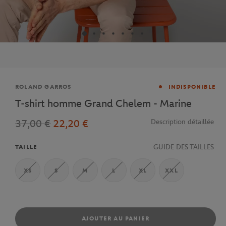
Marque
ROLAND GARROS
INDISPONIBLE
T-shirt homme Grand Chelem - Marine
37,00 €
22,20 €
Description détaillée
GUIDE DES TAILLES
TAILLE
XS
S
M
L
XL
XXL
AJOUTER AU PANIER