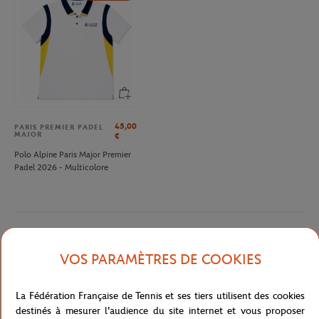
45,00
PARIS PREMIER PADEL
MAJOR
€
Polo Alpine Paris Major Premier
Padel 2026 - Multicolore
Description détaillée
VOS PARAMÈTRES DE COOKIES
Venez parcourir les allées de Roland-Garros habillé du nouveau t-
La Fédération Française de Tennis et ses tiers utilisent des cookies
shirt "chelem". Vous pourrez afficher votre passion pour les 4 plus
destinés à mesurer l'audience du site internet et vous proposer
grands tournois de l'année en portant ce t-shirt doté d'imprimés