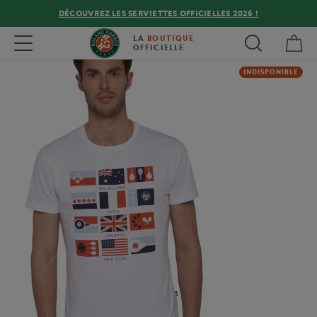
DÉCOUVREZ LES SERVIETTES OFFICIELLES 2026 !
Mon
Toggle navigation
LA
BOUTIQUE
OFFICIELLE
INDISPONIBLE