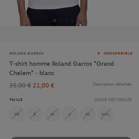
Marque
ROLAND GARROS
INDISPONIBLE
T-shirt homme Roland Garros "Grand
Chelem" - blanc
35,00 €
21,00 €
Description détaillée
GUIDE DES TAILLES
TAILLE
XS
S
M
L
XL
XXL