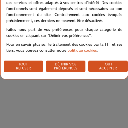
des services et offres adaptés à vos centres d'intérêt. Des cookies
représentants chaque tournoi par des symboles.
fonctionnels sont également déposés et sont nécessaires au bon
Référence :
RTSM0720-BLA
fonctionnement du site. Contrairement aux cookies évoqués
précédemment, ces derniers ne peuvent être désactivés.
Faites-nous part de vos préférences pour chaque catégorie de
cookies en cliquant sur "Définir vos préférences".
Caractéristiques
Pour en savoir plus sur le traitement des cookies par la FFT et ses
tiers, vous pouvez consulter notre
politique cookies
.
Livraison et retours
TOUT
DÉFINIR VOS
TOUT
REFUSER
PRÉFÉRENCES
ACCEPTER