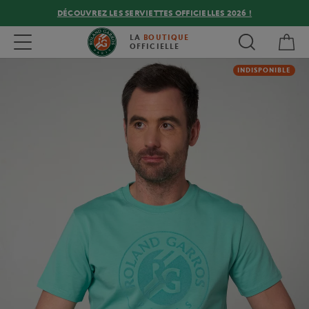
DÉCOUVREZ LES SERVIETTES OFFICIELLES 2026 !
Mon
Toggle navigation
LA
BOUTIQUE
OFFICIELLE
INDISPONIBLE