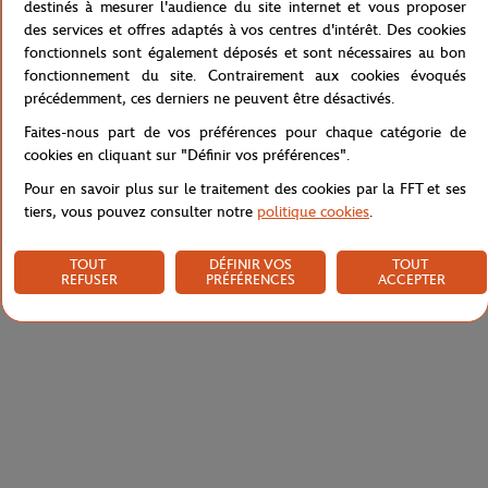
destinés à mesurer l'audience du site internet et vous proposer
T-shirt pour homme issu de la collection Garden Party de Roland-
des services et offres adaptés à vos centres d'intérêt. Des cookies
Garros, aux couleurs douces et joyeuses. Logo ton sur ton sur la
fonctionnels sont également déposés et sont nécessaires au bon
poitrine, manches courtes et encolure ronde.
fonctionnement du site. Contrairement aux cookies évoqués
Référence :
RTSM0222-VER
précédemment, ces derniers ne peuvent être désactivés.
Faites-nous part de vos préférences pour chaque catégorie de
cookies en cliquant sur "Définir vos préférences".
Caractéristiques
Pour en savoir plus sur le traitement des cookies par la FFT et ses
tiers, vous pouvez consulter notre
politique cookies
.
TOUT
DÉFINIR VOS
TOUT
Livraison et retours
REFUSER
PRÉFÉRENCES
ACCEPTER