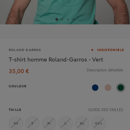
Marque
ROLAND GARROS
INDISPONIBLE
T-shirt homme Roland-Garros - Vert
35,00 €
Description détaillée
COULEUR
Bleu
Rose
Vert
GUIDE DES TAILLES
TAILLE
XS
S
M
L
XL
XXL