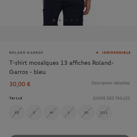
Marque
ROLAND GARROS
INDISPONIBLE
T-shirt mosaïques 13 affiches Roland-
Garros - bleu
30,00 €
Description détaillée
GUIDE DES TAILLES
TAILLE
XS
S
M
L
XL
XXL