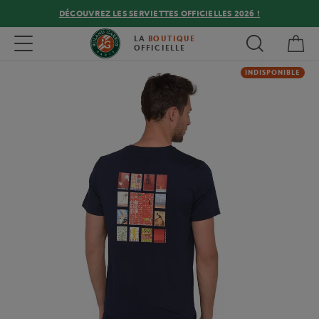
DÉCOUVREZ LES SERVIETTES OFFICIELLES 2026 !
Mon
Toggle navigation
LA
BOUTIQUE
OFFICIELLE
INDISPONIBLE