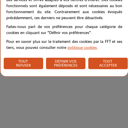
fonctionnels sont également déposés et sont nécessaires au bon
Référence :
RTSM1219-MAR
fonctionnement du site. Contrairement aux cookies évoqués
précédemment, ces derniers ne peuvent être désactivés.
Faites-nous part de vos préférences pour chaque catégorie de
Caractéristiques
cookies en cliquant sur "Définir vos préférences".
Pour en savoir plus sur le traitement des cookies par la FFT et ses
tiers, vous pouvez consulter notre
politique cookies
.
Livraison et retours
TOUT
DÉFINIR VOS
TOUT
REFUSER
PRÉFÉRENCES
ACCEPTER