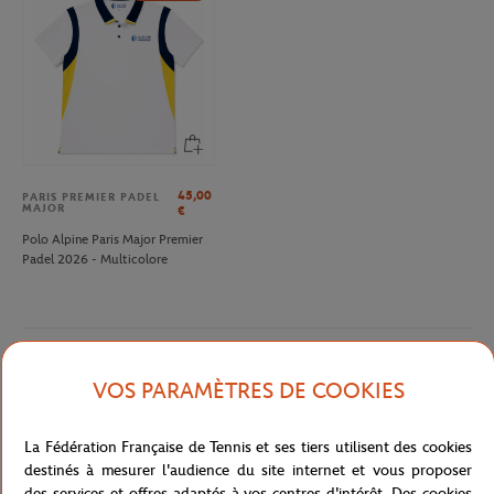
45,00
PARIS PREMIER PADEL
MAJOR
€
Polo Alpine Paris Major Premier
Padel 2026 - Multicolore
Description détaillée
VOS PARAMÈTRES DE COOKIES
Vous trouverez dans le dos de ce t-shirt 13 affiches emblématiques
La Fédération Française de Tennis et ses tiers utilisent des cookies
de Roland-Garros depuis 2007. Au centre vous trouverez l'affiche
destinés à mesurer l'audience du site internet et vous proposer
officielle 2019
des services et offres adaptés à vos centres d'intérêt. Des cookies