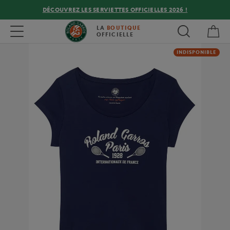
DÉCOUVREZ LES SERVIETTES OFFICIELLES 2026 !
Mon
Toggle navigation
LA
BOUTIQUE
OFFICIELLE
INDISPONIBLE