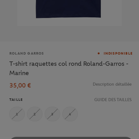
Marque
ROLAND GARROS
INDISPONIBLE
T-shirt raquettes col rond Roland-Garros -
Marine
35,00 €
Description détaillée
GUIDE DES TAILLES
TAILLE
1
2
3
4