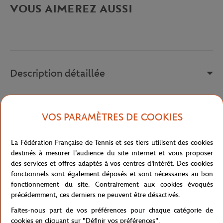
VOUS AIMEREZ AUSSI
Description détaillée
A remplir
VOS PARAMÈTRES DE COOKIES
Référence :
RTSW0117-BLA
La Fédération Française de Tennis et ses tiers utilisent des cookies
destinés à mesurer l'audience du site internet et vous proposer
Caractéristiques
des services et offres adaptés à vos centres d'intérêt. Des cookies
fonctionnels sont également déposés et sont nécessaires au bon
fonctionnement du site. Contrairement aux cookies évoqués
précédemment, ces derniers ne peuvent être désactivés.
Livraison et retours
Faites-nous part de vos préférences pour chaque catégorie de
cookies en cliquant sur "Définir vos préférences".