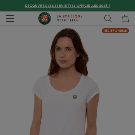
DÉCOUVREZ LES SERVIETTES OFFICIELLES 2026 !
Mon
Toggle navigation
LA
BOUTIQUE
OFFICIELLE
INDISPONIBLE