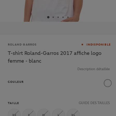
Marque
ROLAND GARROS
INDISPONIBLE
T-shirt Roland-Garros 2017 affiche logo
femme - blanc
Description détaillée
COULEUR
Blanc
GUIDE DES TAILLES
TAILLE
XS
S
M
L
XL