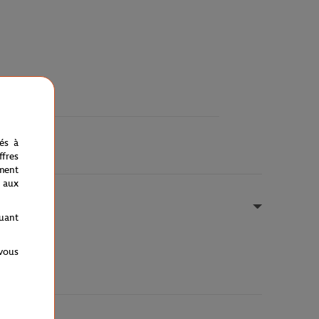
nés à
fres
ment
 aux
quant
 vous