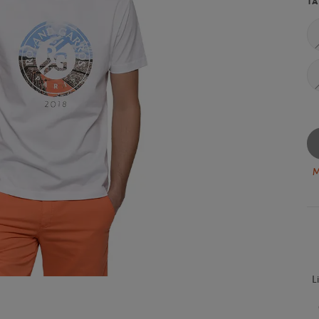
TA
M
L