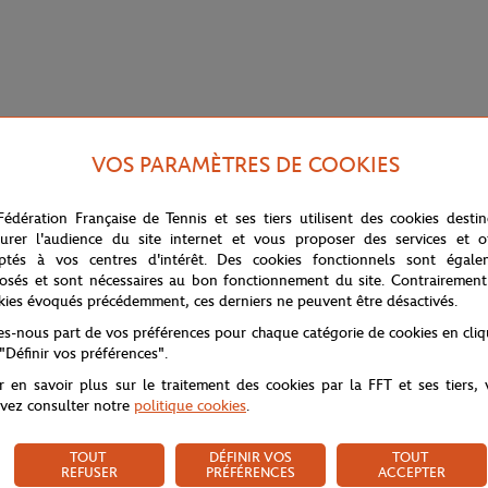
VOS PARAMÈTRES DE COOKIES
Fédération Française de Tennis et ses tiers utilisent des cookies desti
urer l'audience du site internet et vous proposer des services et of
ptés à vos centres d'intérêt. Des cookies fonctionnels sont égale
osés et sont nécessaires au bon fonctionnement du site. Contrairement
kies évoqués précédemment, ces derniers ne peuvent être désactivés.
tes-nous part de vos préférences pour chaque catégorie de cookies en cli
 "Définir vos préférences".
r en savoir plus sur le traitement des cookies par la FFT et ses tiers,
vez consulter notre
politique cookies
.
TOUT
DÉFINIR VOS
TOUT
REFUSER
PRÉFÉRENCES
ACCEPTER