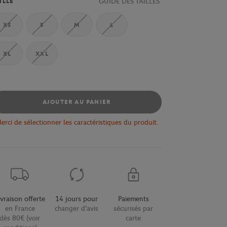
GUIDE DES TAILLES
ILLE
XS
S
M
L
XL
XXL
AJOUTER AU PANIER
erci de sélectionner les caractéristiques du produit.
ivraison offerte
14 jours pour
Paiements
en France
changer d'avis
sécurisés par
dès 80€ (voir
carte