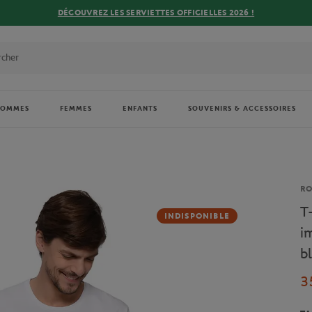
DÉCOUVREZ LES SERVIETTES OFFICIELLES 2026 !
HOMMES
FEMMES
ENFANTS
SOUVENIRS & ACCESSOIRES
Ma
R
T
INDISPONIBLE
i
b
3