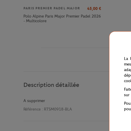
45,00
€
PARIS PREMIER PADEL MAJOR
Polo Alpine Paris Major Premier Padel 2026
- Multicolore
La 
mes
ada
dép
coo
Description détaillée
Fai
sur
A supprimer
Pou
pou
Référence :
RTSM0918-BLA