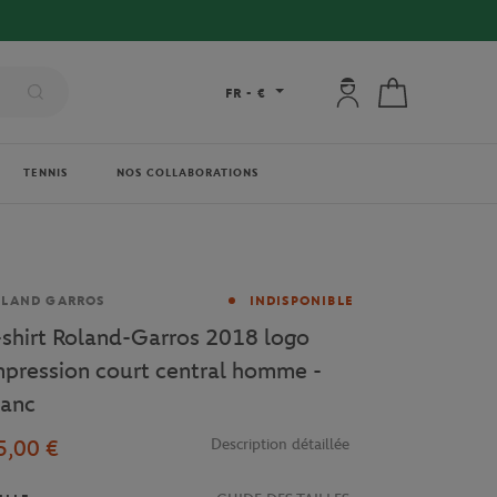
Mon compte : se co
Mon panier
FR
-
€
TENNIS
NOS COLLABORATIONS
rque
OLAND GARROS
INDISPONIBLE
-shirt Roland-Garros 2018 logo
mpression court central homme -
lanc
5,00 €
Description détaillée