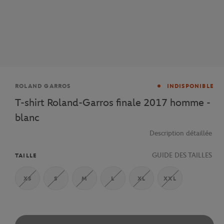
Marque
ROLAND GARROS
INDISPONIBLE
T-shirt Roland-Garros finale 2017 homme -
blanc
Description détaillée
GUIDE DES TAILLES
TAILLE
XS
S
M
L
XL
XXL