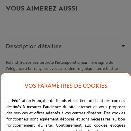
VOUS AIMEREZ AUSSI
Description détaillée
Roland-Garros réinterprète l'intemporelle marinière signe de
l'élégance à la française avec sa couleur mythique: terre battue.
Avec le logo Roland Garros brodé sur le coeur, montrez votre
amour pour le tournoi de légende sur le terrain comme en dehors.
VOS PARAMÈTRES DE COOKIES
Avec le retour des beaux-jours qu'annonce Roland-Garros,
adoptez cette marinière pour un look moderne et élégant.
La Fédération Française de Tennis et ses tiers utilisent des cookies
Référence :
RTSW0419-ECR
destinés à mesurer l'audience du site internet et vous proposer
des services et offres adaptés à vos centres d'intérêt. Des cookies
fonctionnels sont également déposés et sont nécessaires au bon
fonctionnement du site. Contrairement aux cookies évoqués
Caractéristiques