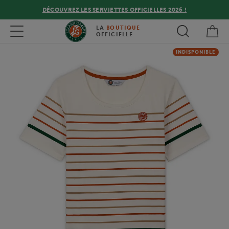
DÉCOUVREZ LES SERVIETTES OFFICIELLES 2026 !
Mon
Toggle navigation
LA
BOUTIQUE
OFFICIELLE
INDISPONIBLE