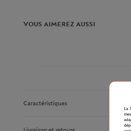
VOUS AIMEREZ AUSSI
Caractéristiques
La 
mes
ada
dép
Livraison et retours
coo