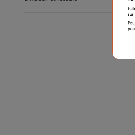
Fai
sur
Pou
pou