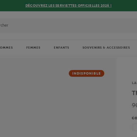
DÉCOUVREZ LES SERVIETTES OFFICIELLES 2026 !
HOMMES
FEMMES
ENFANTS
SOUVENIRS & ACCESSOIRES
INDISPONIBLE
Ma
LA
T
9
C