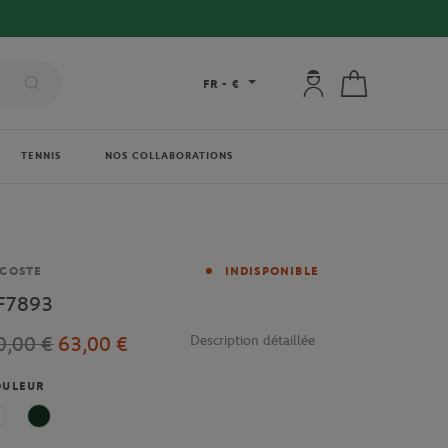
Mon compte : se co
Mon panier
FR
-
€
TENNIS
NOS COLLABORATIONS
rque
COSTE
INDISPONIBLE
F7893
0,00 €
63,00 €
Description détaillée
OULEUR
Ecru
Vert foncé