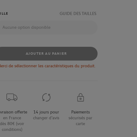
GUIDE DES TAILLES
ILLE
Aucune option disponible
AJOUTER AU PANIER
erci de sélectionner les caractéristiques du produit.
ivraison offerte
14 jours pour
Paiements
en France
changer d'avis
sécurisés par
dès 80€ (voir
carte
conditions)