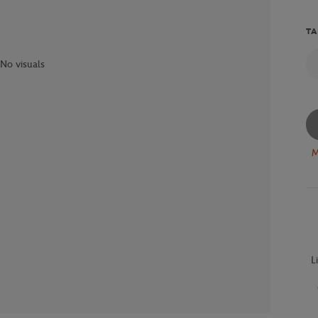
TA
No visuals
M
L