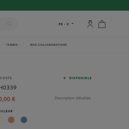
Mon compte : se co
Mon panier
FR
-
€
TENNIS
NOS COLLABORATIONS
rque
COSTE
DISPONIBLE
H0339
0,00 €
Description détaillée
OULEUR
Blanc
Terre battue
Bleu