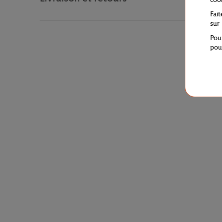
Fai
sur
Pou
pou