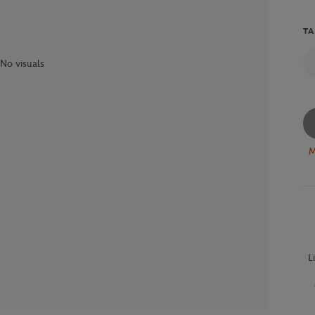
TA
No visuals
M
L