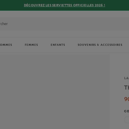
DÉCOUVREZ LES SERVIETTES OFFICIELLES 2026 !
HOMMES
FEMMES
ENFANTS
SOUVENIRS & ACCESSOIRES
Ma
LA
T
9
C