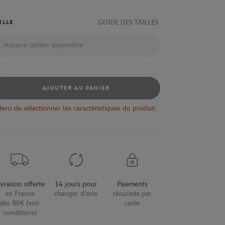
GUIDE DES TAILLES
ILLE
Aucune option disponible
AJOUTER AU PANIER
erci de sélectionner les caractéristiques du produit.
ivraison offerte
14 jours pour
Paiements
en France
changer d'avis
sécurisés par
dès 80€ (voir
carte
conditions)