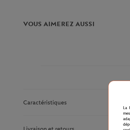
VOUS AIMEREZ AUSSI
Caractéristiques
La 
mes
ada
dép
Livraison et retours
coo