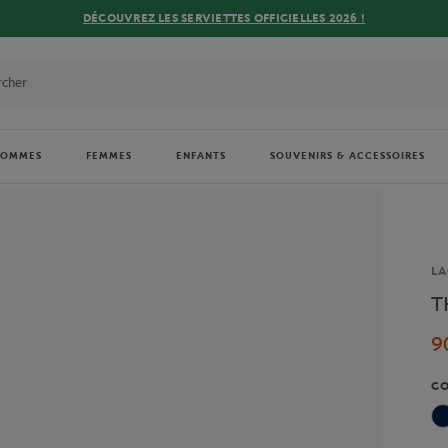
DÉCOUVREZ LES SERVIETTES OFFICIELLES 2026 !
HOMMES
FEMMES
ENFANTS
SOUVENIRS & ACCESSOIRES
Ma
LA
T
9
C