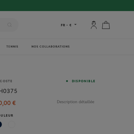
Mon compte : se co
Mon panier
FR
-
€
TENNIS
NOS COLLABORATIONS
rque
COSTE
DISPONIBLE
H0375
0,00 €
Description détaillée
OULEUR
Bleu Marine
Ecru