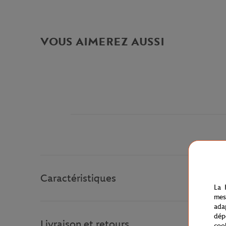
VOUS AIMEREZ AUSSI
Caractéristiques
La 
mes
ada
dép
Livraison et retours
coo