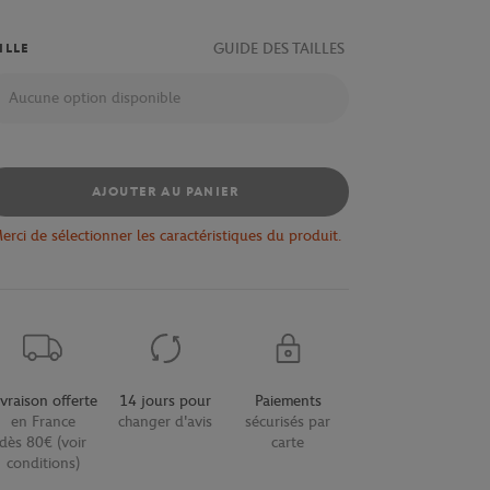
GUIDE DES TAILLES
ILLE
Aucune option disponible
AJOUTER AU PANIER
erci de sélectionner les caractéristiques du produit.
ivraison offerte
14 jours pour
Paiements
en France
changer d'avis
sécurisés par
dès 80€ (voir
carte
conditions)