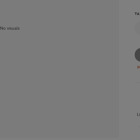
TA
No visuals
M
L