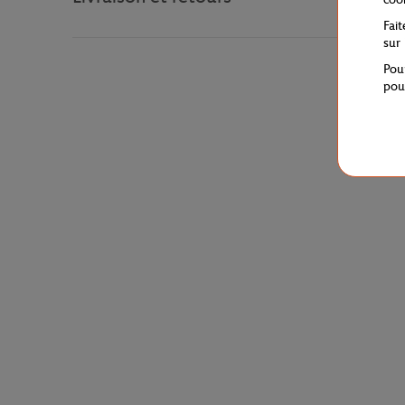
Fai
sur
Pou
pou