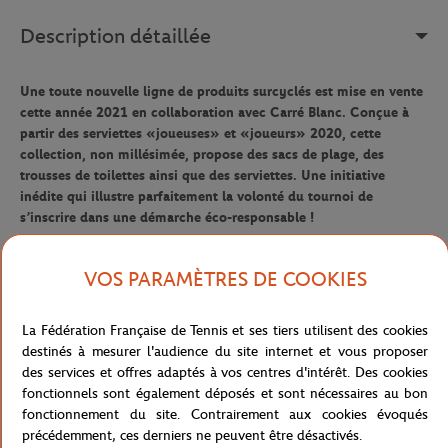
Description détaillée
Une toute nouvelle ligne de produits surcyclés est mise en vente
cette année 2021 en collaboration avec Carré Blanc. Conçue à
partir des serviettes «joueuses» et «joueurs» 2020, cette
collection, non millésimée, propose des sacs de plage, des
trousses de toilettes ainsi que des serviettes. Une initiative
inédite qui illustre parfaitement la volonté du tournoi de
s’inscrire dans une démarche éco-responsable !
Cette trousse de toilette brodée Roland-Garros vous permettra de
VOS PARAMÈTRES DE COOKIES
transporter tous vos produits de soin avec aisance et confort.
Référence :
RPBU0121-TBA-TU
La Fédération Française de Tennis et ses tiers utilisent des cookies
destinés à mesurer l'audience du site internet et vous proposer
des services et offres adaptés à vos centres d'intérêt. Des cookies
fonctionnels sont également déposés et sont nécessaires au bon
Caractéristiques
fonctionnement du site. Contrairement aux cookies évoqués
précédemment, ces derniers ne peuvent être désactivés.