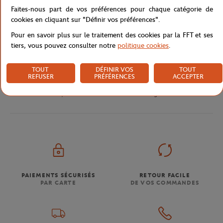
Faites-nous part de vos préférences pour chaque catégorie de
cookies en cliquant sur "Définir vos préférences".
Livraison et retours
Pour en savoir plus sur le traitement des cookies par la FFT et ses
tiers, vous pouvez consulter notre
politique cookies
.
TOUT
DÉFINIR VOS
TOUT
REFUSER
PRÉFÉRENCES
ACCEPTER
Boutique
Trousse de toilette surcyclée Roland-Garros - 
Accueil
PAIEMENTS SÉCURISÉS
RETOUR FACILE
PAR CARTE
DE VOS COMMANDES