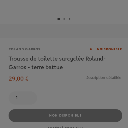
Marque
ROLAND GARROS
INDISPONIBLE
Trousse de toilette surcyclée Roland-
Garros - terre battue
29,00 €
Description détaillée
Quantité
NON DISPONIBLE