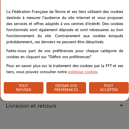
le tournoi des Internationaux de France. Il fait partie de la
Collection "ADN" de Roland-Garros.
La Fédération Française de Tennis et ses tiers utilisent des cookies
La Coupe des Mousquetaires, qui signe ce produit, est le trophée
destinés à mesurer l'audience du site internet et vous proposer
remis de depuis 1981 au vainqueur du Simple Messieurs des
des services et offres adaptés à vos centres d'intérêt. Des cookies
Internationaux de France. Elle est ainsi baptisée en hommage aux
fonctionnels sont également déposés et sont nécessaires au bon
quatre Mousquetaires du tennis français : Jean Borotra, Jacques
fonctionnement du site. Contrairement aux cookies évoqués
Brugnon, Henri Cochet et René Lacoste. Sur son socle en marbre,
précédemment, ces derniers ne peuvent être désactivés.
sont gravés les noms de tous les vainqueurs depuis 1891.
Faites-nous part de vos préférences pour chaque catégorie de
Référence :
MGPPRE16-MARI
cookies en cliquant sur "Définir vos préférences".
Pour en savoir plus sur le traitement des cookies par la FFT et ses
tiers, vous pouvez consulter notre
politique cookies
.
Caractéristiques
TOUT
DÉFINIR VOS
TOUT
REFUSER
PRÉFÉRENCES
ACCEPTER
Livraison et retours