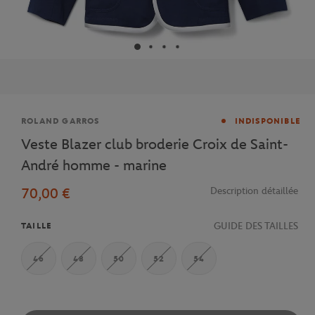
Marque
ROLAND GARROS
INDISPONIBLE
Veste Blazer club broderie Croix de Saint-
André homme - marine
70,00 €
Description détaillée
GUIDE DES TAILLES
TAILLE
46
48
50
52
54