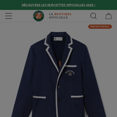
DÉCOUVREZ LES SERVIETTES OFFICIELLES 2026 !
Mon
Toggle navigation
LA
BOUTIQUE
OFFICIELLE
INDISPONIBLE