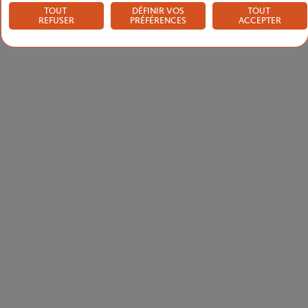
TOUT
DÉFINIR VOS
TOUT
REFUSER
PRÉFÉRENCES
ACCEPTER