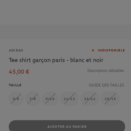
Marque
ADIDAS
INDISPONIBLE
Tee shirt garçon paris - blanc et noir
45,00 €
Description détaillée
GUIDE DES TAILLES
TAILLE
5/6
7/8
9/10
11/12
13/14
15/16
AJOUTER AU PANIER