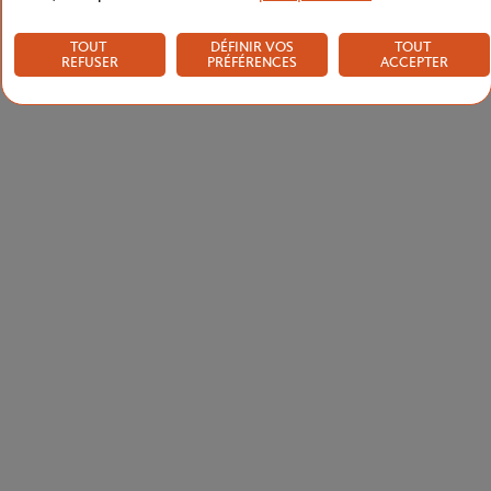
TOUT
DÉFINIR VOS
TOUT
REFUSER
PRÉFÉRENCES
ACCEPTER