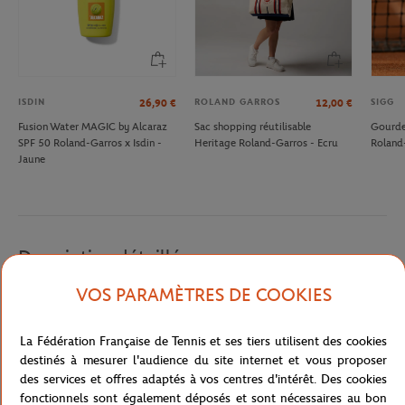
ISDIN
ROLAND GARROS
SIGG
26,90
€
12,00
€
Fusion Water MAGIC by Alcaraz
Sac shopping réutilisable
Gourde 
SPF 50 Roland-Garros x Isdin -
Heritage Roland-Garros - Ecru
Roland
Jaune
Description détaillée
VOS PARAMÈTRES DE COOKIES
SAC A DOS FEMME - TERRE BATTUE
Référence :
0A67640-TU
La Fédération Française de Tennis et ses tiers utilisent des cookies
destinés à mesurer l'audience du site internet et vous proposer
des services et offres adaptés à vos centres d'intérêt. Des cookies
fonctionnels sont également déposés et sont nécessaires au bon