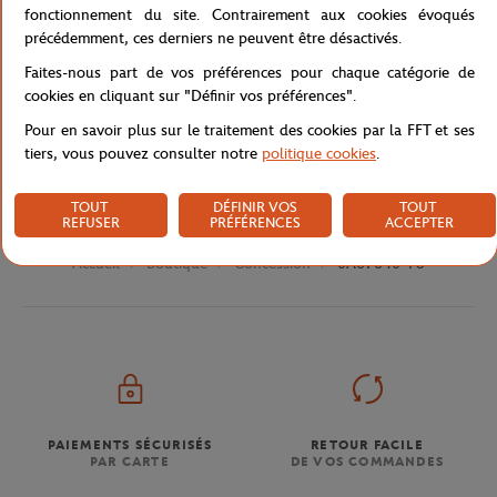
Caractéristiques
fonctionnement du site. Contrairement aux cookies évoqués
précédemment, ces derniers ne peuvent être désactivés.
Faites-nous part de vos préférences pour chaque catégorie de
cookies en cliquant sur "Définir vos préférences".
Livraison et retours
Pour en savoir plus sur le traitement des cookies par la FFT et ses
tiers, vous pouvez consulter notre
politique cookies
.
TOUT
DÉFINIR VOS
TOUT
REFUSER
PRÉFÉRENCES
ACCEPTER
Boutique
Concession
0A67640-TU
Accueil
PAIEMENTS SÉCURISÉS
RETOUR FACILE
PAR CARTE
DE VOS COMMANDES