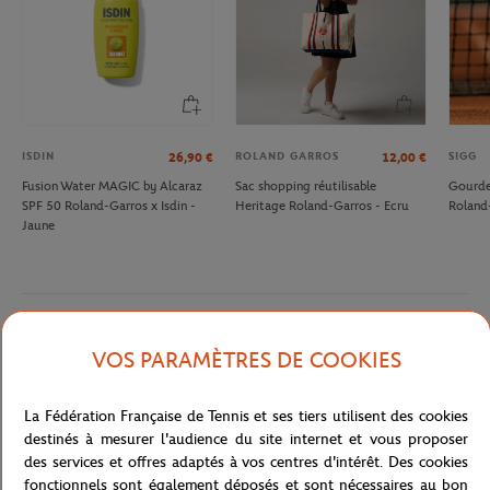
ISDIN
ROLAND GARROS
SIGG
26,90
€
12,00
€
Fusion Water MAGIC by Alcaraz
Sac shopping réutilisable
Gourde 
SPF 50 Roland-Garros x Isdin -
Heritage Roland-Garros - Ecru
Roland
Jaune
Description détaillée
VOS PARAMÈTRES DE COOKIES
ACTIVE UNIFY COLOR SPF50+ 50ML - MULTICOLORE
La Fédération Française de Tennis et ses tiers utilisent des cookies
destinés à mesurer l'audience du site internet et vous proposer
Référence :
0B13195-TU
des services et offres adaptés à vos centres d'intérêt. Des cookies
fonctionnels sont également déposés et sont nécessaires au bon