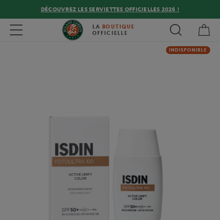
DÉCOUVREZ LES SERVIETTES OFFICIELLES 2026 !
Mon
Toggle navigation
LA
BOUTIQUE
OFFICIELLE
INDISPONIBLE