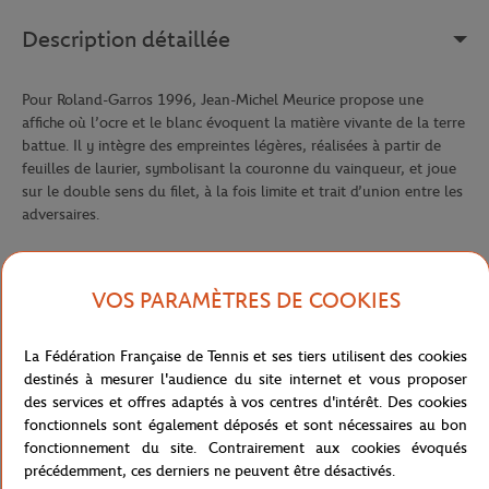
Description détaillée
Pour Roland-Garros 1996, Jean-Michel Meurice propose une
affiche où l’ocre et le blanc évoquent la matière vivante de la terre
battue. Il y intègre des empreintes légères, réalisées à partir de
feuilles de laurier, symbolisant la couronne du vainqueur, et joue
sur le double sens du filet, à la fois limite et trait d’union entre les
adversaires.
Affiche en édition d'art imprimée sur papier Fedrigoni 200g
Référence :
FFT0017-57T-TU
VOS PARAMÈTRES DE COOKIES
La Fédération Française de Tennis et ses tiers utilisent des cookies
destinés à mesurer l'audience du site internet et vous proposer
Caractéristiques
des services et offres adaptés à vos centres d'intérêt. Des cookies
fonctionnels sont également déposés et sont nécessaires au bon
fonctionnement du site. Contrairement aux cookies évoqués
précédemment, ces derniers ne peuvent être désactivés.
Livraison et retours