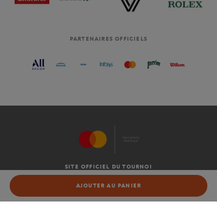
PARTENAIRES OFFICIELS
SITE OFFICIEL DU TOURNOI
C.G.V
AJOUTER AU PANIER
AJOUTER AU PANIER
MENTIONS LÉGALES