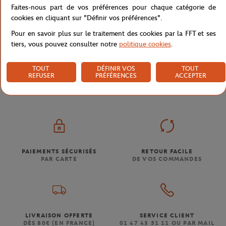
Faites-nous part de vos préférences pour chaque catégorie de
cookies en cliquant sur "Définir vos préférences".
Pour en savoir plus sur le traitement des cookies par la FFT et ses
tiers, vous pouvez consulter notre
politique cookies
.
Boutique
Souvenirs & Accessoires
Maison
Affiche
TOUT
DÉFINIR VOS
TOUT
Accueil
REFUSER
PRÉFÉRENCES
ACCEPTER
PAIEMENTS SÉCURISÉS
RETOUR FACILE
PAR CARTE
DE VOS COMMANDES
LIVRAISON OFFERTE
SERVICE CLIENT
DÈS 80€ (EN FRANCE)
01 47 43 51 11 OU PAR MAIL