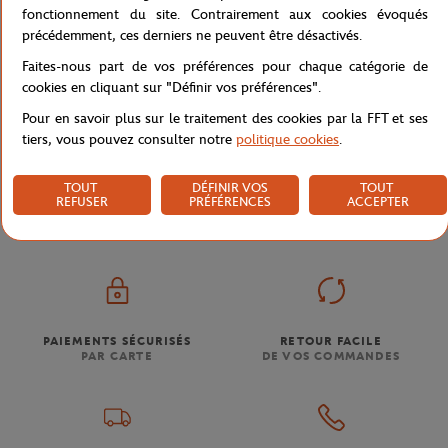
fonctionnement du site. Contrairement aux cookies évoqués
précédemment, ces derniers ne peuvent être désactivés.
Livraison et retours
Faites-nous part de vos préférences pour chaque catégorie de
cookies en cliquant sur "Définir vos préférences".
Pour en savoir plus sur le traitement des cookies par la FFT et ses
tiers, vous pouvez consulter notre
politique cookies
.
Boutique
Souvenirs & Accessoires
Maison
Affiche
Accueil
TOUT
DÉFINIR VOS
TOUT
REFUSER
PRÉFÉRENCES
ACCEPTER
PAIEMENTS SÉCURISÉS
RETOUR FACILE
PAR CARTE
DE VOS COMMANDES