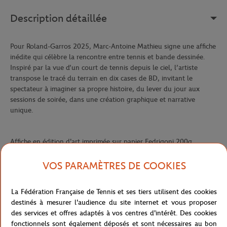
Description détaillée
Pour Roland-Garros 2025, Marc-Antoine Mathieu signe une affiche
inédite qui célèbre la rencontre entre tennis et bande dessinée.
Inspiré par la vue d’un court de tennis depuis le ciel, l’artiste
transpose le tracé du terrain en dix cases de BD, invitant le
spectateur à imaginer sa propre histoire, du lever du jour aux
sessions de soirée, dans une création graphique et narrative
unique.
Affiche en édition d'art imprimée sur papier Fedrigoni 200g
Référence :
FFT0046-57T-TU
VOS PARAMÈTRES DE COOKIES
La Fédération Française de Tennis et ses tiers utilisent des cookies
Caractéristiques
destinés à mesurer l'audience du site internet et vous proposer
des services et offres adaptés à vos centres d'intérêt. Des cookies
fonctionnels sont également déposés et sont nécessaires au bon