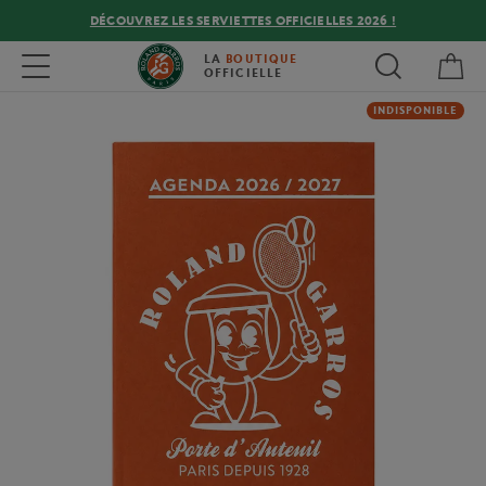
DÉCOUVREZ LES SERVIETTES OFFICIELLES 2026 !
Mon
Toggle navigation
LA
BOUTIQUE
OFFICIELLE
INDISPONIBLE