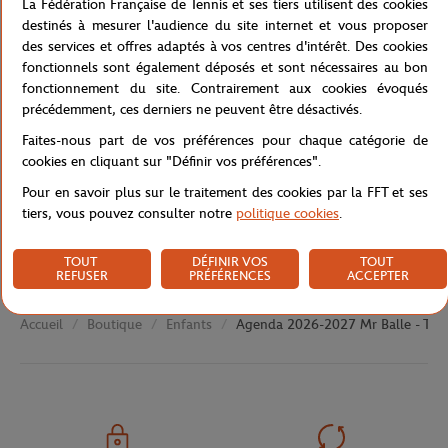
La Fédération Française de Tennis et ses tiers utilisent des cookies
Référence :
destinés à mesurer l'audience du site internet et vous proposer
des services et offres adaptés à vos centres d'intérêt. Des cookies
fonctionnels sont également déposés et sont nécessaires au bon
fonctionnement du site. Contrairement aux cookies évoqués
Caractéristiques
précédemment, ces derniers ne peuvent être désactivés.
Faites-nous part de vos préférences pour chaque catégorie de
cookies en cliquant sur "Définir vos préférences".
Livraison et retours
Pour en savoir plus sur le traitement des cookies par la FFT et ses
tiers, vous pouvez consulter notre
politique cookies
.
TOUT
DÉFINIR VOS
TOUT
REFUSER
PRÉFÉRENCES
ACCEPTER
Boutique
Enfants
Agenda 2026-2027 Mr Balle - Terr
Accueil