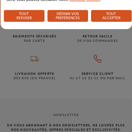
TOUT
DÉFINIR VOS
TOUT
REFUSER
PRÉFÉRENCES
ACCEPTER
PAIEMENTS SÉCURISÉS
RETOUR FACILE
PAR CARTE
DE VOS COMMANDES
LIVRAISON OFFERTE
SERVICE CLIENT
DÈS 80€ (EN FRANCE)
01 47 43 51 11 OU PAR MAIL
NEWSLETTER
EN VOUS ABONNANT À NOS NEWSLETTERS, NE LOUPEZ PLUS
NOS NOUVEAUTÉS, OFFRES SPÉCIALES ET EXCLUSIVITÉS.