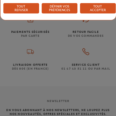
TOUT
DÉFINIR VOS
TOUT
REFUSER
PRÉFÉRENCES
ACCEPTER
PAIEMENTS SÉCURISÉS
RETOUR FACILE
PAR CARTE
DE VOS COMMANDES
LIVRAISON OFFERTE
SERVICE CLIENT
DÈS 80€ (EN FRANCE)
01 47 43 51 11 OU PAR MAIL
NEWSLETTER
EN VOUS ABONNANT À NOS NEWSLETTERS, NE LOUPEZ PLUS
NOS NOUVEAUTÉS, OFFRES SPÉCIALES ET EXCLUSIVITÉS.