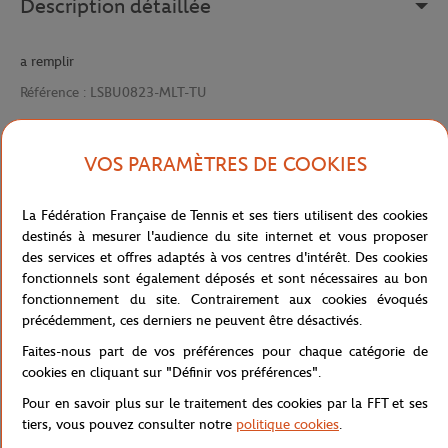
Description détaillée
a remplir
Référence :
LSBU0823-MLT-TU
VOS PARAMÈTRES DE COOKIES
Caractéristiques
La Fédération Française de Tennis et ses tiers utilisent des cookies
destinés à mesurer l'audience du site internet et vous proposer
des services et offres adaptés à vos centres d'intérêt. Des cookies
Livraison et retours
fonctionnels sont également déposés et sont nécessaires au bon
fonctionnement du site. Contrairement aux cookies évoqués
précédemment, ces derniers ne peuvent être désactivés.
Faites-nous part de vos préférences pour chaque catégorie de
cookies en cliquant sur "Définir vos préférences".
Pour en savoir plus sur le traitement des cookies par la FFT et ses
Boutique
Concession
BADGE LC DTF SILENCE-MLT
Accueil
tiers, vous pouvez consulter notre
politique cookies
.