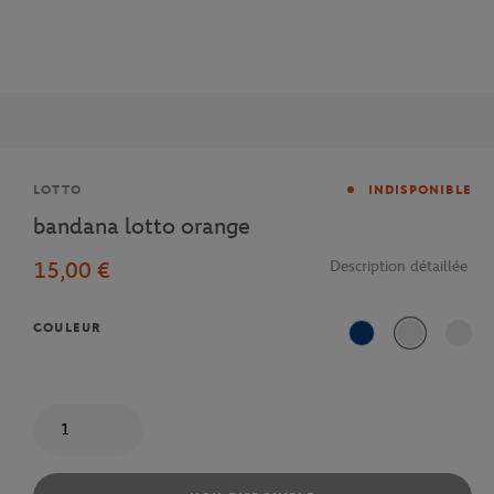
Marque
LOTTO
INDISPONIBLE
bandana lotto orange
15,00 €
Description détaillée
COULEUR
Bleu
Quantité