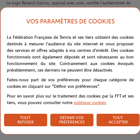
Le logo Roland Garros, apposé avec soin, certifie l'authenticité de
cette pièce tout en apportant une touche distinctive. Parfaitement
fonctionnelle, cette besace compacte de 18 x 14 cm offre un
VOS PARAMÈTRES DE COOKIES
compartiment de rangement central zippé pour vos essentiels,
complété par une poche supplémentaire à l'avant permettant un
accès rapide aux objets fréquemment utilisés.
La Fédération Française de Tennis et ses tiers utilisent des cookies
destinés à mesurer l'audience du site internet et vous proposer
Sa bandoulière aux couleurs emblématiques du tournoi ajoute une
des services et offres adaptés à vos centres d'intérêt. Des cookies
note graphique contemporaine tout en assurant un confort
fonctionnels sont également déposés et sont nécessaires au bon
optimal lors du port. Idéale pour les sorties quotidiennes comme
fonctionnement du site. Contrairement aux cookies évoqués
pour les journées au stade, cette besace marine constitue
précédemment, ces derniers ne peuvent être désactivés.
l'accessoire parfait pour les passionnés de tennis souhaitant
afficher leur attachement à Roland Garros avec un style à la fois
Faites-nous part de vos préférences pour chaque catégorie de
discret et raffiné.
cookies en cliquant sur "Définir vos préférences".
Référence :
RBGU0725-MAR-TU
Pour en savoir plus sur le traitement des cookies par la FFT et ses
tiers, vous pouvez consulter notre
politique cookies
.
TOUT
DÉFINIR VOS
TOUT
Caractéristiques
REFUSER
PRÉFÉRENCES
ACCEPTER