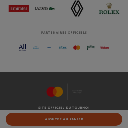
PARTENAIRES OFFICIELS
SITE OFFICIEL DU TOURNOI
C.G.V
AJOUTER AU PANIER
AJOUTER AU PANIER
MENTIONS LÉGALES