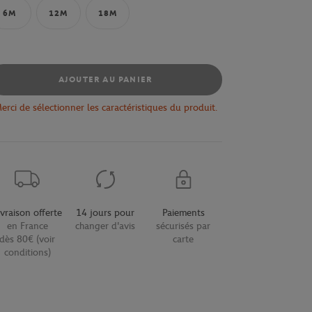
6M
12M
18M
AJOUTER AU PANIER
erci de sélectionner les caractéristiques du produit.
ivraison offerte
14 jours pour
Paiements
en France
changer d'avis
sécurisés par
dès 80€ (voir
carte
conditions)