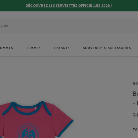
DÉCOUVREZ LES SERVIETTES OFFICIELLES 2026 !
HOMMES
FEMMES
ENFANTS
SOUVENIRS & ACCESSOIRES
Ma
R
B
-
1
TA