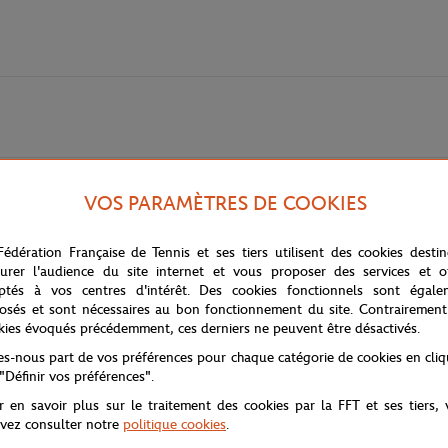
VOS PARAMÈTRES DE COOKIES
Fédération Française de Tennis et ses tiers utilisent des cookies desti
mant body rose. Conçu pour allier praticité et style, ce body présente une
urer l'audience du site internet et vous proposer des services et of
d'utilisation, facilitant le processus d'habillage et de déshabillage.
ptés à vos centres d'intérêt. Des cookies fonctionnels sont égale
e à votre petite de jouer et d'explorer en toute liberté. Les détails bie
osés et sont nécessaires au bon fonctionnement du site. Contrairement
otidien de votre enfant.
kies évoqués précédemment, ces derniers ne peuvent être désactivés.
tes-nous part de vos préférences pour chaque catégorie de cookies en cli
 "Définir vos préférences".
r en savoir plus sur le traitement des cookies par la FFT et ses tiers,
l ingrédient de cette dernière pour un esprit joueur et une forme de plénit
vez consulter notre
politique cookies
.
ie force de colorama. Le bleu ciel s’associe aux couleurs gourmandes com