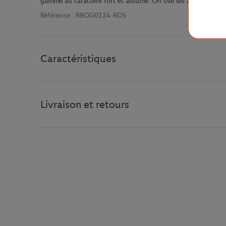
gamme au caractère fort et assumé. On ose les associations 
Référence :
RBOG0124-ROS
Caractéristiques
Livraison et retours