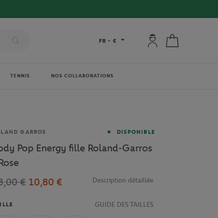
Mon compte : se co
Mon panier
FR
-
€
TENNIS
NOS COLLABORATIONS
rque
OLAND GARROS
DISPONIBLE
ody Pop Energy fille Roland-Garros
 Rose
8,00 €
10,80 €
Description détaillée
GUIDE DES TAILLES
ILLE