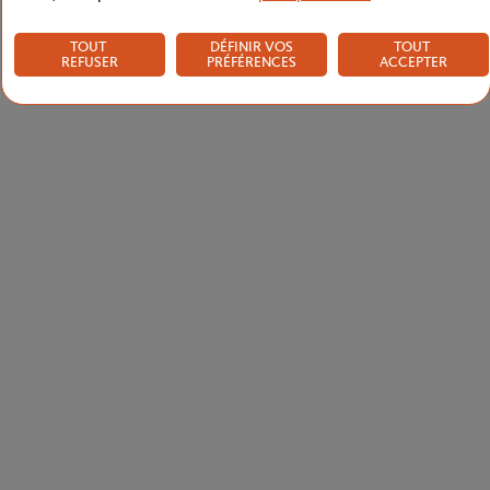
TOUT
DÉFINIR VOS
TOUT
REFUSER
PRÉFÉRENCES
ACCEPTER