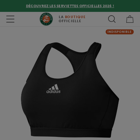
DÉCOUVREZ LES SERVIETTES OFFICIELLES 2026 !
Mon
Toggle navigation
LA
BOUTIQUE
OFFICIELLE
INDISPONIBLE