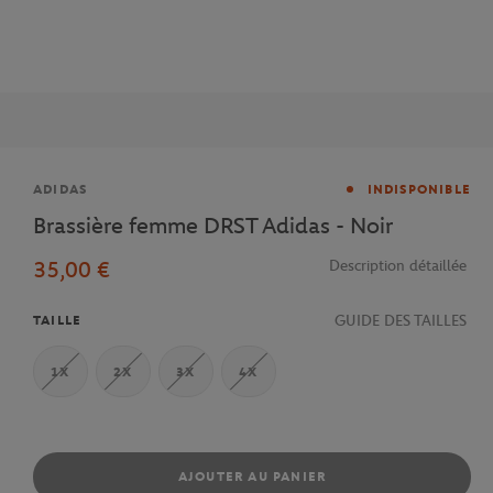
Marque
ADIDAS
INDISPONIBLE
Brassière femme DRST Adidas - Noir
35,00 €
Description détaillée
GUIDE DES TAILLES
TAILLE
1X
2X
3X
4X
AJOUTER AU PANIER