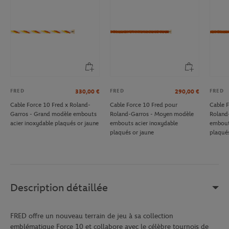
FRED
FRED
FRED
330,00
€
290,00
€
Cable Force 10 Fred x Roland-
Cable Force 10 Fred pour
Cable 
Garros - Grand modèle embouts
Roland-Garros - Moyen modèle
Roland
acier inoxydable plaqués or jaune
embouts acier inoxydable
embout
plaqués or jaune
plaqués
Description détaillée
FRED offre un nouveau terrain de jeu à sa collection
emblématique Force 10 et collabore avec le célèbre tournois de