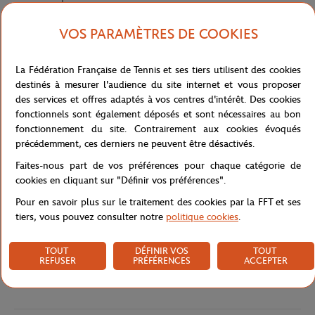
tennis Roland-Garros en développant une collection capsule aux
couleurs de cette compétition mythique.
VOS PARAMÈTRES DE COOKIES
La Fédération Française de Tennis et ses tiers utilisent des cookies
Une signature exclusive : l’un des embouts est ponctué du logo
destinés à mesurer l'audience du site internet et vous proposer
Roland-Garros.
des services et offres adaptés à vos centres d'intérêt. Des cookies
Série limitée.
fonctionnels sont également déposés et sont nécessaires au bon
fonctionnement du site. Contrairement aux cookies évoqués
précédemment, ces derniers ne peuvent être désactivés.
La Capsule Force 10 créée pour Roland-Garros est disponible dans
une sélection de boutiques et partenaires FRED, dans les
Faites-nous part de vos préférences pour chaque catégorie de
boutiques Roland-Garros, ainsi que sur les plateformes e-
cookies en cliquant sur "Définir vos préférences".
commerce FRED et Roland-Garros.
Pour en savoir plus sur le traitement des cookies par la FFT et ses
Référence :
6B1238
tiers, vous pouvez consulter notre
politique cookies
.
TOUT
DÉFINIR VOS
TOUT
REFUSER
PRÉFÉRENCES
ACCEPTER
Caractéristiques