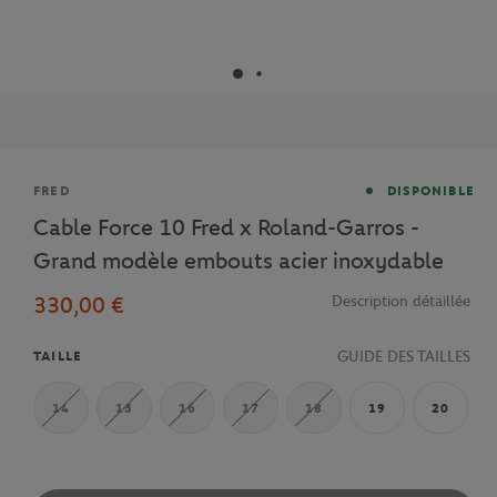
Marque
FRED
DISPONIBLE
Cable Force 10 Fred x Roland-Garros -
Grand modèle embouts acier inoxydable
330,00 €
Description détaillée
GUIDE DES TAILLES
TAILLE
14
15
16
17
18
19
20