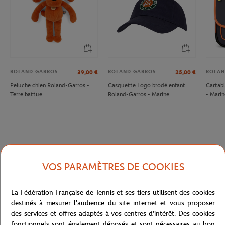
ROLAND GARROS
ROLAND GARROS
ROLAN
39,00
€
25,00
€
Peluche chien Roland-Garros -
Casquette Logo brodé enfant
Cartabl
Terre battue
Roland-Garros - Marine
- Marin
Description détaillée
VOS PARAMÈTRES DE COOKIES
A remplir
Référence :
RPPU1218-MLT-TU
La Fédération Française de Tennis et ses tiers utilisent des cookies
destinés à mesurer l'audience du site internet et vous proposer
des services et offres adaptés à vos centres d'intérêt. Des cookies
fonctionnels sont également déposés et sont nécessaires au bon