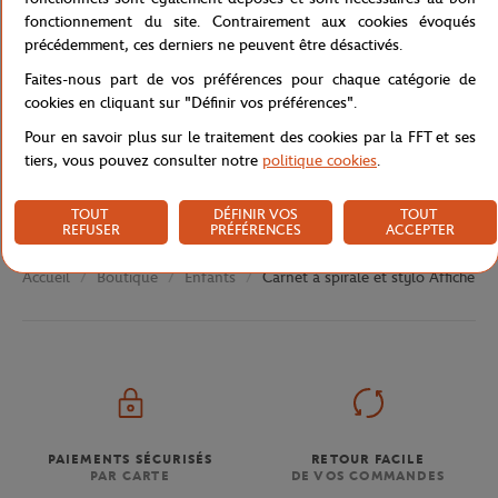
Caractéristiques
fonctionnement du site. Contrairement aux cookies évoqués
précédemment, ces derniers ne peuvent être désactivés.
Faites-nous part de vos préférences pour chaque catégorie de
cookies en cliquant sur "Définir vos préférences".
Livraison et retours
Pour en savoir plus sur le traitement des cookies par la FFT et ses
tiers, vous pouvez consulter notre
politique cookies
.
TOUT
DÉFINIR VOS
TOUT
REFUSER
PRÉFÉRENCES
ACCEPTER
Boutique
Enfants
Carnet à spirale et stylo Affiche 
Accueil
PAIEMENTS SÉCURISÉS
RETOUR FACILE
PAR CARTE
DE VOS COMMANDES