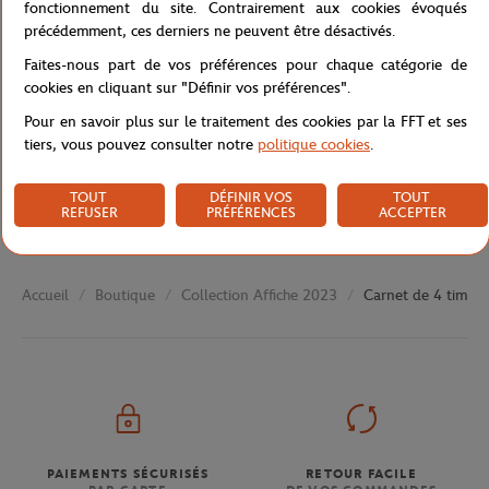
fonctionnement du site. Contrairement aux cookies évoqués
précédemment, ces derniers ne peuvent être désactivés.
Caractéristiques
Faites-nous part de vos préférences pour chaque catégorie de
cookies en cliquant sur "Définir vos préférences".
Pour en savoir plus sur le traitement des cookies par la FFT et ses
Livraison et retours
tiers, vous pouvez consulter notre
politique cookies
.
TOUT
DÉFINIR VOS
TOUT
REFUSER
PRÉFÉRENCES
ACCEPTER
Boutique
Collection Affiche 2023
Carnet de 4 timbr
Accueil
PAIEMENTS SÉCURISÉS
RETOUR FACILE