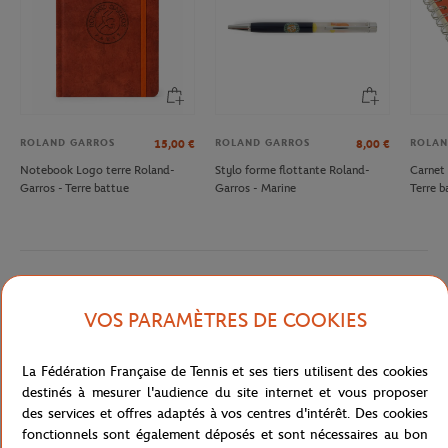
ROLAND GARROS
ROLAND GARROS
ROLAN
15,00
€
8,00
€
Notebook Logo terre Roland-
Stylo forme flottante Roland-
Carnet 
Garros - Terre battue
Garros - Marine
Terre b
Description détaillée
VOS PARAMÈTRES DE COOKIES
Carnet de 4 timbres multicolore reprenant l'affiche du tournoi de
La Fédération Française de Tennis et ses tiers utilisent des cookies
Roland Garros 2023.
destinés à mesurer l'audience du site internet et vous proposer
Référence :
RPPU1423-MLT-TU
des services et offres adaptés à vos centres d'intérêt. Des cookies
fonctionnels sont également déposés et sont nécessaires au bon