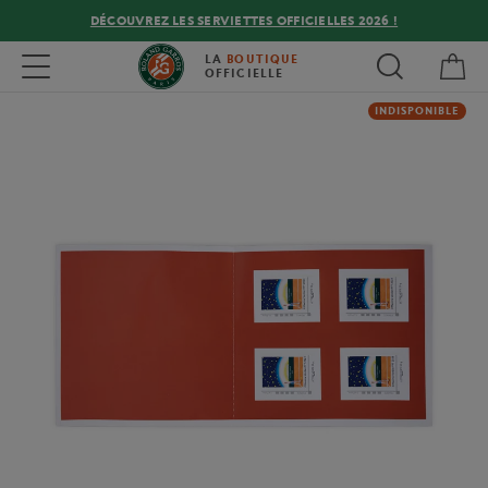
DÉCOUVREZ LES SERVIETTES OFFICIELLES 2026 !
Mon
Toggle navigation
LA
BOUTIQUE
OFFICIELLE
INDISPONIBLE