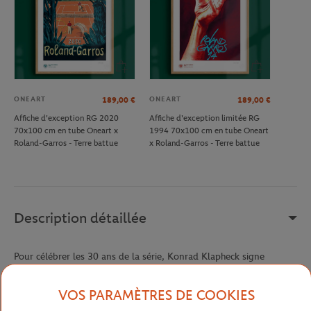
ONEART
ONEART
189,00
€
189,00
€
Affiche d'exception RG 2020
Affiche d'exception limitée RG
70x100 cm en tube Oneart x
1994 70x100 cm en tube Oneart
Roland-Garros - Terre battue
x Roland-Garros - Terre battue
Description détaillée
Pour célébrer les 30 ans de la série, Konrad Klapheck signe
l’affiche Roland-Garros 2009 dans un style figuratif surréaliste.
L’artiste allemand met en scène, en contre-plongée, un match de
VOS PARAMÈTRES DE COOKIES
légende de 1928 avec René Lacoste en tenue d’époque, offrant