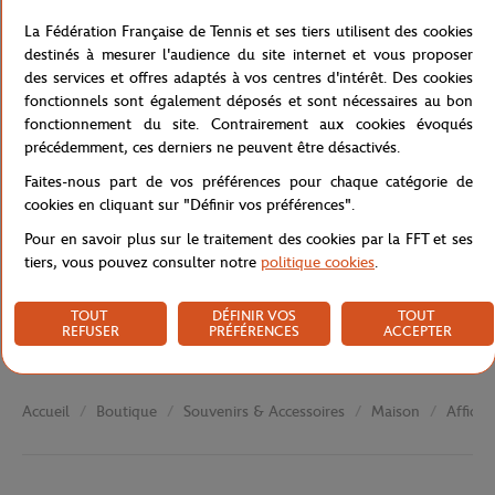
une vision à la fois étrange et réaliste du court central, du public
et du filet.
La Fédération Française de Tennis et ses tiers utilisent des cookies
destinés à mesurer l'audience du site internet et vous proposer
Référence :
FFT0030-A6V-TU
des services et offres adaptés à vos centres d'intérêt. Des cookies
fonctionnels sont également déposés et sont nécessaires au bon
fonctionnement du site. Contrairement aux cookies évoqués
précédemment, ces derniers ne peuvent être désactivés.
Caractéristiques
Faites-nous part de vos préférences pour chaque catégorie de
cookies en cliquant sur "Définir vos préférences".
Pour en savoir plus sur le traitement des cookies par la FFT et ses
Livraison et retours
tiers, vous pouvez consulter notre
politique cookies
.
TOUT
DÉFINIR VOS
TOUT
REFUSER
PRÉFÉRENCES
ACCEPTER
Boutique
Souvenirs & Accessoires
Maison
Affiche
Accueil