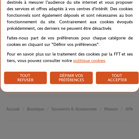
du geste tennistique.
destinés à mesurer l'audience du site internet et vous proposer
des services et offres adaptés à vos centres d'intérêt. Des cookies
Référence :
FFT0038-A6V-TU
fonctionnels sont également déposés et sont nécessaires au bon
fonctionnement du site. Contrairement aux cookies évoqués
précédemment, ces derniers ne peuvent être désactivés.
Caractéristiques
Faites-nous part de vos préférences pour chaque catégorie de
cookies en cliquant sur "Définir vos préférences".
Pour en savoir plus sur le traitement des cookies par la FFT et ses
tiers, vous pouvez consulter notre
politique cookies
.
Livraison et retours
TOUT
DÉFINIR VOS
TOUT
REFUSER
PRÉFÉRENCES
ACCEPTER
Boutique
Souvenirs & Accessoires
Maison
Affiche
Accueil