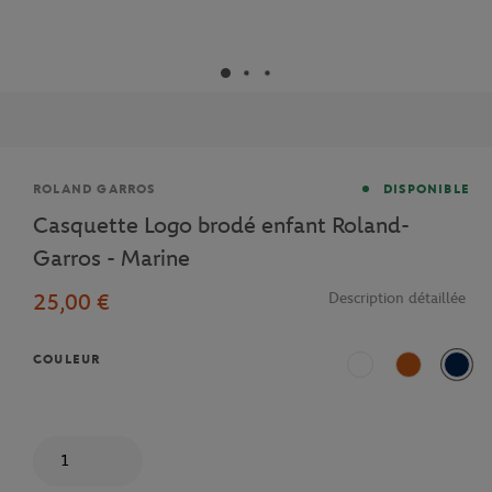
Marque
ROLAND GARROS
DISPONIBLE
Casquette Logo brodé enfant Roland-
Garros - Marine
25,00 €
Description détaillée
COULEUR
Blanc
Terre Battue
Bleu
Quantité