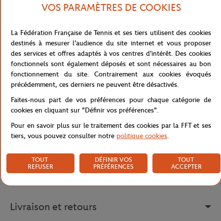
officiels Roland Garros pour enfants. Elle est fabriquée à partir de
VOS PARAMÈTRES DE COOKIES
matériaux de qualité supérieure et dotée d'un design intemporel
qui la rend facile à porter avec n'importe quelle tenue.
La Fédération Française de Tennis et ses tiers utilisent des cookies
Elle est équipée d'une visière courbée pour protéger les yeux de
destinés à mesurer l'audience du site internet et vous proposer
votre enfant du soleil, ainsi que d'un ajustement facile à l'arrière
des services et offres adaptés à vos centres d'intérêt. Des cookies
pour un confort optimal. Le logo brodé aux couleurs de Roland
fonctionnels sont également déposés et sont nécessaires au bon
Garros sur le devant ajoute une touche de style subtile à cette
fonctionnement du site. Contrairement aux cookies évoqués
casquette, ce qui en fait un choix polyvalent qui peut être porté
précédemment, ces derniers ne peuvent être désactivés.
pour toutes les occasions.
Faites-nous part de vos préférences pour chaque catégorie de
cookies en cliquant sur "Définir vos préférences".
Référence :
RCQK0126-MAR-TU
Pour en savoir plus sur le traitement des cookies par la FFT et ses
tiers, vous pouvez consulter notre
politique cookies
.
TOUT
DÉFINIR VOS
TOUT
Caractéristiques
REFUSER
PRÉFÉRENCES
ACCEPTER
Livraison et retours