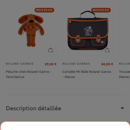
NOUVEAU
NOUVEAU
ROLAND GARROS
ROLAND GARROS
ROLAN
39,00
€
60,00
€
Peluche chien Roland-Garros -
Cartable Mr Balle Roland-Garros
Trousse
Terre battue
- Marine
Marine
Description détaillée
Cette casquette est un produit phare de notre gamme de produits