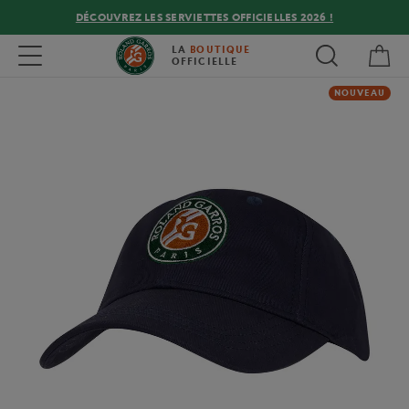
DÉCOUVREZ LES SERVIETTES OFFICIELLES 2026 !
Mon
Toggle navigation
LA
BOUTIQUE
OFFICIELLE
NOUVEAU