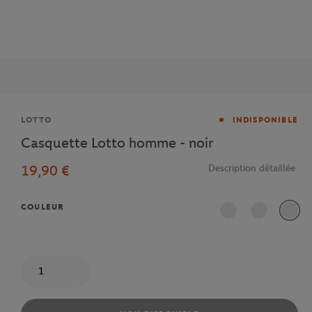
Marque
LOTTO
INDISPONIBLE
Casquette Lotto homme - noir
19,90 €
Description détaillée
COULEUR
Quantité