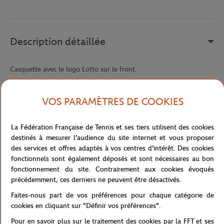
Description détaillée
Casquette avec le logo Lotto sur le front.
Référence :
L54671-7NQ-TU
VOS PARAMÈTRES DE COOKIES
Caractéristiques
La Fédération Française de Tennis et ses tiers utilisent des cookies
destinés à mesurer l'audience du site internet et vous proposer
des services et offres adaptés à vos centres d'intérêt. Des cookies
fonctionnels sont également déposés et sont nécessaires au bon
fonctionnement du site. Contrairement aux cookies évoqués
Livraison et retours
précédemment, ces derniers ne peuvent être désactivés.
Faites-nous part de vos préférences pour chaque catégorie de
cookies en cliquant sur "Définir vos préférences".
Pour en savoir plus sur le traitement des cookies par la FFT et ses