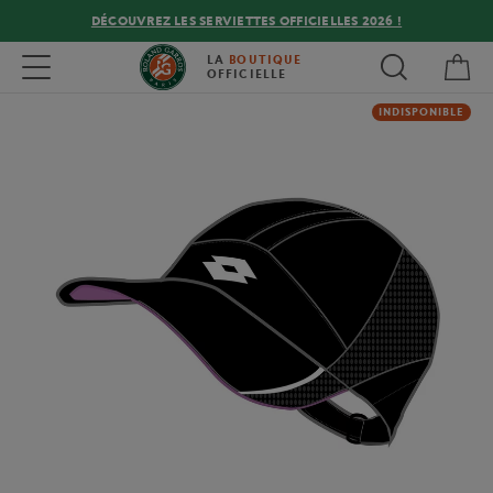
DÉCOUVREZ LES SERVIETTES OFFICIELLES 2026 !
Mon
Toggle navigation
LA
BOUTIQUE
OFFICIELLE
INDISPONIBLE