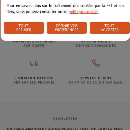
Pour en savoir plus sur le traitement des cookies par la FFT et ses
tiers, vous pouvez consulter notre
politique cookies
.
TOUT
DÉFINIR VOS
TOUT
REFUSER
PRÉFÉRENCES
ACCEPTER
PAIEMENTS SÉCURISÉS
RETOUR FACILE
PAR CARTE
DE VOS COMMANDES
LIVRAISON OFFERTE
SERVICE CLIENT
DÈS 80€ (EN FRANCE)
01 47 43 51 11 OU PAR MAIL
NEWSLETTER
EN VOUS ABONNANT À NOS NEWSLETTERS, NE LOUPEZ PLUS