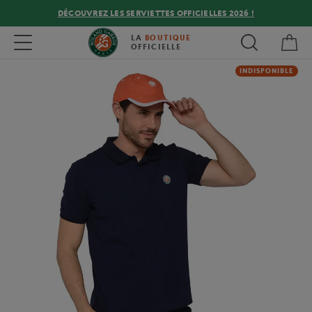
DÉCOUVREZ LES SERVIETTES OFFICIELLES 2026 !
Mon
Toggle navigation
LA
BOUTIQUE
OFFICIELLE
INDISPONIBLE