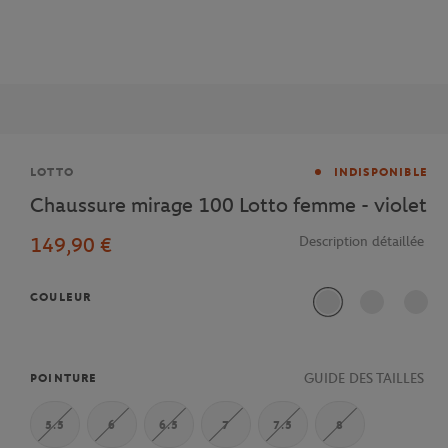
Marque
LOTTO
INDISPONIBLE
Chaussure mirage 100 Lotto femme - violet
149,90 €
Description détaillée
COULEUR
GUIDE DES TAILLES
POINTURE
5.5
6
6.5
7
7.5
8