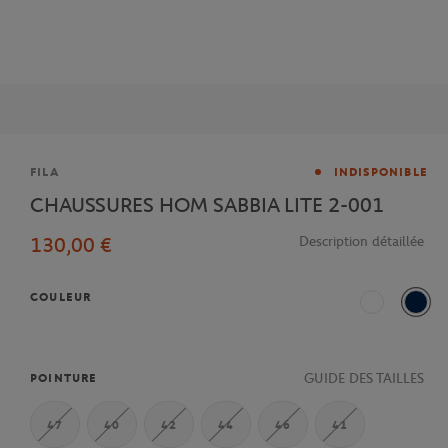
Marque
FILA
INDISPONIBLE
CHAUSSURES HOM SABBIA LITE 2-001
130,00 €
Description détaillée
COULEUR
Blanc
Mari
GUIDE DES TAILLES
POINTURE
47
40
42
44
46
41