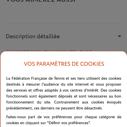
Description détaillée
CHAUSSURES PADEL FEM HURAKN PRO - BLANC
Référence :
WRS330480E
VOS PARAMÈTRES DE COOKIES
La Fédération Française de Tennis et ses tiers utilisent des cookies
Caractéristiques
destinés à mesurer l'audience du site internet et vous proposer
des services et offres adaptés à vos centres d'intérêt. Des cookies
fonctionnels sont également déposés et sont nécessaires au bon
fonctionnement du site. Contrairement aux cookies évoqués
précédemment, ces derniers ne peuvent être désactivés.
Livraison et retours
Faites-nous part de vos préférences pour chaque catégorie de
cookies en cliquant sur "Définir vos préférences".