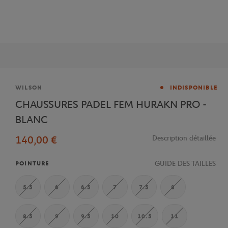
Marque
WILSON
INDISPONIBLE
CHAUSSURES PADEL FEM HURAKN PRO -
BLANC
140,00 €
Description détaillée
GUIDE DES TAILLES
POINTURE
5.5
6
6.5
7
7.5
8
8.5
9
9.5
10
10.5
11