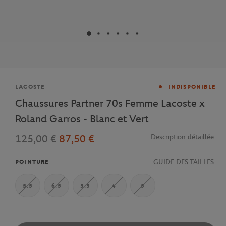
Marque
LACOSTE
INDISPONIBLE
Chaussures Partner 70s Femme Lacoste x
Roland Garros - Blanc et Vert
125,00 €
87,50 €
Description détaillée
GUIDE DES TAILLES
POINTURE
5.5
6.5
3.5
4
5