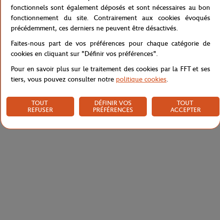
Référence :
47SFA0110-WG1
fonctionnels sont également déposés et sont nécessaires au bon
fonctionnement du site. Contrairement aux cookies évoqués
précédemment, ces derniers ne peuvent être désactivés.
Faites-nous part de vos préférences pour chaque catégorie de
Caractéristiques
cookies en cliquant sur "Définir vos préférences".
Pour en savoir plus sur le traitement des cookies par la FFT et ses
tiers, vous pouvez consulter notre
politique cookies
.
Livraison et retours
TOUT
DÉFINIR VOS
TOUT
REFUSER
PRÉFÉRENCES
ACCEPTER