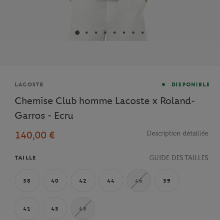
Marque
LACOSTE
DISPONIBLE
Chemise Club homme Lacoste x Roland-
Garros - Ecru
140,00 €
Description détaillée
GUIDE DES TAILLES
TAILLE
38
40
42
44
46
39
41
43
45