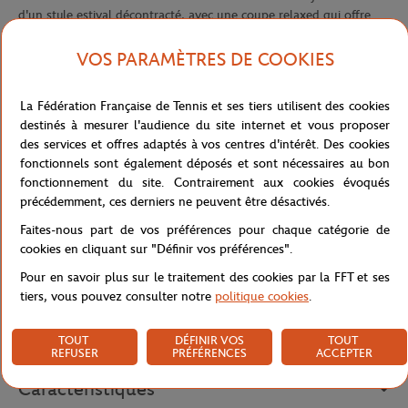
d'un style estival décontracté, avec une coupe relaxed qui offre
confort et liberté de mouvement. Sa coupe ample et ses manches
confortables en font une pièce idéale pour les beaux jours, sur les
VOS PARAMÈTRES DE COOKIES
courts comme en dehors.
Confectionnée dans un mélange de lin et de coton, elle se
La Fédération Française de Tennis et ses tiers utilisent des cookies
distingue par son imprimé graphique Lacoste x Roland-Garros qui
destinés à mesurer l'audience du site internet et vous proposer
habille l'ensemble de la chemise, entre raquettes et balles de
des services et offres adaptés à vos centres d'intérêt. Des cookies
tennis, pour une allure estivale et ludique directement inspirée de
fonctionnels sont également déposés et sont nécessaires au bon
l'univers du tournoi. Son col ouvert vient compléter cette
fonctionnement du site. Contrairement aux cookies évoqués
silhouette détendue et élégante.
précédemment, ces derniers ne peuvent être désactivés.
La poche plaquée sur la poitrine, ornée du crocodile brodé, ajoute
Faites-nous part de vos préférences pour chaque catégorie de
une touche signature et collector à cette chemise. Une pièce légère
cookies en cliquant sur "Définir vos préférences".
et identitaire, parfaite pour prolonger l'esprit Roland-Garros bien
Pour en savoir plus sur le traitement des cookies par la FFT et ses
au-delà du court.
tiers, vous pouvez consulter notre
politique cookies
.
Référence :
CH0532-4ID
TOUT
DÉFINIR VOS
TOUT
REFUSER
PRÉFÉRENCES
ACCEPTER
Caractéristiques