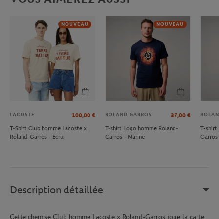
NOUVEAU
NOUVEAU
LACOSTE
ROLAND GARROS
ROLAN
100,00
€
37,00
€
T-Shirt Club homme Lacoste x
T-shirt Logo homme Roland-
T-shir
Roland-Garros - Ecru
Garros - Marine
Garros 
Description détaillée
Cette chemise Club homme Lacoste x Roland-Garros joue la carte