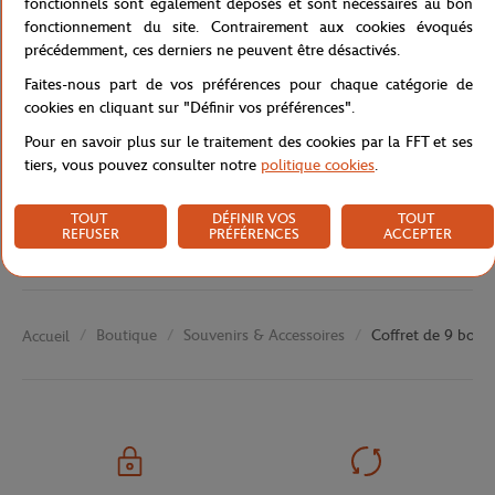
fonctionnels sont également déposés et sont nécessaires au bon
fonctionnement du site. Contrairement aux cookies évoqués
précédemment, ces derniers ne peuvent être désactivés.
Caractéristiques
Faites-nous part de vos préférences pour chaque catégorie de
cookies en cliquant sur "Définir vos préférences".
Pour en savoir plus sur le traitement des cookies par la FFT et ses
tiers, vous pouvez consulter notre
politique cookies
.
Livraison et retours
TOUT
DÉFINIR VOS
TOUT
REFUSER
PRÉFÉRENCES
ACCEPTER
Boutique
Souvenirs & Accessoires
Coffret de 9 boule
Accueil