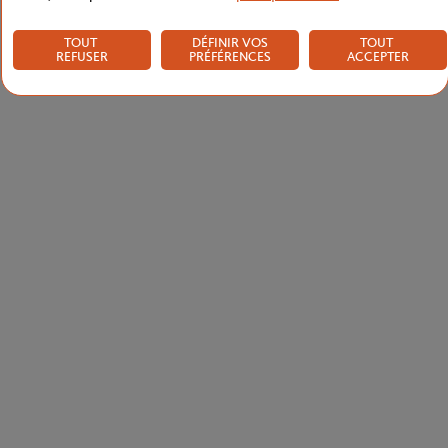
TOUT
DÉFINIR VOS
TOUT
REFUSER
PRÉFÉRENCES
ACCEPTER