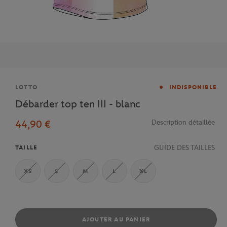
Marque
LOTTO
INDISPONIBLE
Débarder top ten III - blanc
44,90 €
Description détaillée
GUIDE DES TAILLES
TAILLE
XS
S
M
L
XL
AJOUTER AU PANIER