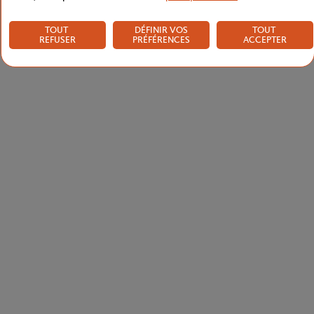
TOUT
DÉFINIR VOS
TOUT
REFUSER
PRÉFÉRENCES
ACCEPTER