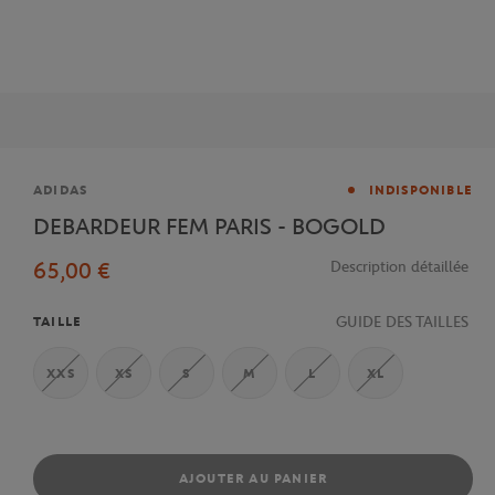
Marque
ADIDAS
INDISPONIBLE
DEBARDEUR FEM PARIS - BOGOLD
65,00 €
Description détaillée
GUIDE DES TAILLES
TAILLE
XXS
XS
S
M
L
XL
AJOUTER AU PANIER