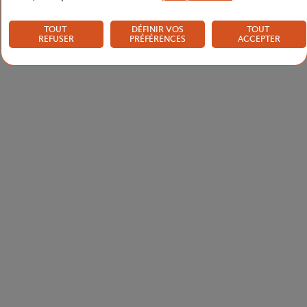
TOUT
DÉFINIR VOS
TOUT
REFUSER
PRÉFÉRENCES
ACCEPTER