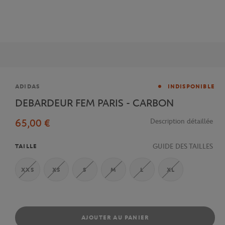
Marque
ADIDAS
INDISPONIBLE
DEBARDEUR FEM PARIS - CARBON
65,00 €
Description détaillée
GUIDE DES TAILLES
TAILLE
XXS
XS
S
M
L
XL
AJOUTER AU PANIER