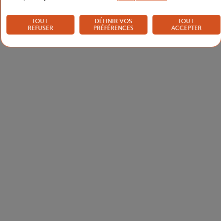
TOUT
DÉFINIR VOS
TOUT
REFUSER
PRÉFÉRENCES
ACCEPTER