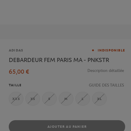
Marque
ADIDAS
INDISPONIBLE
DEBARDEUR FEM PARIS MA - PNKSTR
65,00 €
Description détaillée
GUIDE DES TAILLES
TAILLE
XXS
XS
S
M
L
XL
AJOUTER AU PANIER