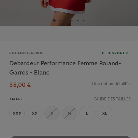
Marque
ROLAND GARROS
DISPONIBLE
Debardeur Performance Femme Roland-
Garros - Blanc
35,00 €
Description détaillée
GUIDE DES TAILLES
TAILLE
XXS
XS
S
M
L
XL