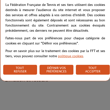
élégante, parfaite pour la pratique du tennis par temps chaud.
La Fédération Française de Tennis et ses tiers utilisent des cookies
Son coloris blanc est sublimé par une bordure marine contrastée
destinés à mesurer l'audience du site internet et vous proposer
qui souligne avec finesse l'encolure ronde. L'arrière du débardeur
des services et offres adaptés à vos centres d'intérêt. Des cookies
présente un design croisé dans le dos. L’inscription "ROLAND-
fonctionnels sont également déposés et sont nécessaires au bon
GARROS" apparaît en lettres fines sur la poitrine, affirmant
fonctionnement du site. Contrairement aux cookies évoqués
discrètement votre passion pour le tournoi parisien.
précédemment, ces derniers ne peuvent être désactivés.
Référence :
RTSW1125-BLA
Faites-nous part de vos préférences pour chaque catégorie de
cookies en cliquant sur "Définir vos préférences".
Pour en savoir plus sur le traitement des cookies par la FFT et ses
tiers, vous pouvez consulter notre
politique cookies
.
Caractéristiques
TOUT
DÉFINIR VOS
TOUT
REFUSER
PRÉFÉRENCES
ACCEPTER
Livraison et retours