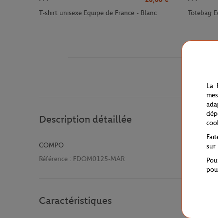
T-shirt unisexe Equipe de France - Blanc
Totebag E
La 
mes
ada
dép
Description détaillée
coo
Fai
COMPO
sur
Référence :
FDOM0125-MAR
Pou
pou
Caractéristiques