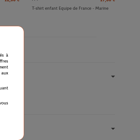
T-shirt enfant Equipe de France - Marine
nés à
fres
ment
 aux
quant
 vous