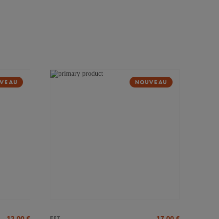
VEAU
NOUVEAU
12,00
€
17,00
€
FFT