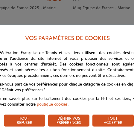
quipe de France 2025 - Marine
Mug Equipe de France - Marine
VOS PARAMÈTRES DE COOKIES
Fédération Française de Tennis et ses tiers utilisent des cookies desti
urer l'audience du site internet et vous proposer des services et of
ptés à vos centres d'intérêt. Des cookies fonctionnels sont égale
osés et sont nécessaires au bon fonctionnement du site. Contrairement
kies évoqués précédemment, ces derniers ne peuvent être désactivés.
tes-nous part de vos préférences pour chaque catégorie de cookies en cli
 "Définir vos préférences".
r en savoir plus sur le traitement des cookies par la FFT et ses tiers,
vez consulter notre
politique cookies
.
TOUT
DÉFINIR VOS
TOUT
REFUSER
PRÉFÉRENCES
ACCEPTER