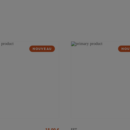
NOUVEAU
NOU
15,00
€
FFT