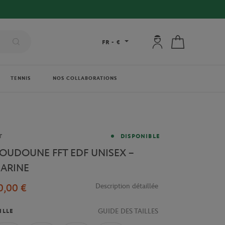
Mon compte : se co
Mon panier
FR
-
€
TENNIS
NOS COLLABORATIONS
rque
T
DISPONIBLE
OUDOUNE FFT EDF UNISEX –
ARINE
0,00 €
Description détaillée
GUIDE DES TAILLES
ILLE