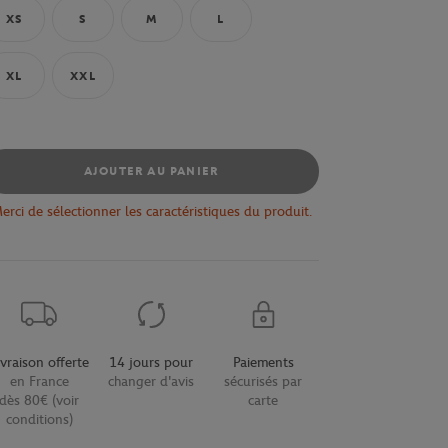
XS
S
M
L
XL
XXL
AJOUTER AU PANIER
erci de sélectionner les caractéristiques du produit.
ivraison offerte
14 jours pour
Paiements
en France
changer d'avis
sécurisés par
dès 80€ (voir
carte
conditions)