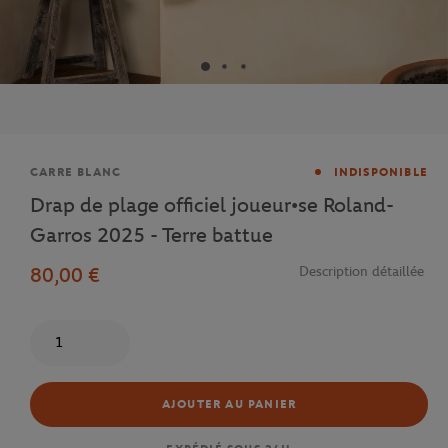
Marque
CARRE BLANC
INDISPONIBLE
Drap de plage officiel joueur•se Roland-
Garros 2025 - Terre battue
80,00 €
Description détaillée
Quantité
AJOUTER AU PANIER