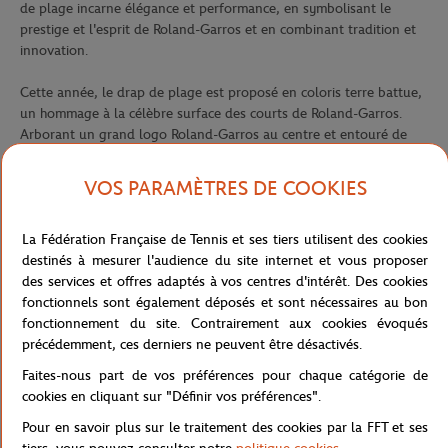
de plage incarne élégance et performance, en symbolisant le
prestige et l'esprit de Roland-Garros et en combinant tradition et
innovation.
Cette année, le drap de plage est proposé en coloris terre battue,
un hommage à la célèbre surface des courts de Roland-Garros.
Arborant un grand logo Roland-Garros au centre et entouré de
lignes stylisées rappelant un court de tennis, il capture
parfaitement l’essence de ce tournoi mythique. Le modèle inclut
VOS PARAMÈTRES DE COOKIES
également un liteau supérieur avec l’inscription « Roland-Garros »
et un liteau inférieur affichant « Roland-Garros 2025 », renforçant
La Fédération Française de Tennis et ses tiers utilisent des cookies
son authenticité et son caractère unique.
destinés à mesurer l'audience du site internet et vous proposer
des services et offres adaptés à vos centres d'intérêt. Des cookies
Réalisé en bouclette de coton jacquard biologique certifié GOTS,
fonctionnels sont également déposés et sont nécessaires au bon
ce drap de plage assure un confort exceptionnel et une
fonctionnement du site. Contrairement aux cookies évoqués
absorption optimale. Respectueux de l’environnement, il offre une
précédemment, ces derniers ne peuvent être désactivés.
expérience luxueuse grâce à sa douceur et à sa qualité premium.
Carré Blanc a aussi conçu une version alternative en bleu avec un
Faites-nous part de vos préférences pour chaque catégorie de
motif de la tour Eiffel, pour que chacun trouve le modèle qui lui
cookies en cliquant sur "Définir vos préférences".
correspond.
Pour en savoir plus sur le traitement des cookies par la FFT et ses