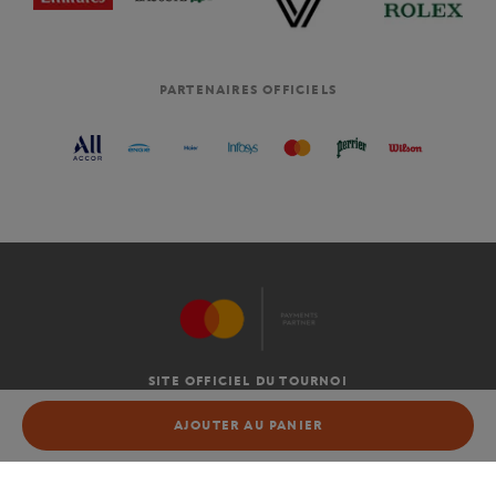
PARTENAIRES OFFICIELS
SITE OFFICIEL DU TOURNOI
C.G.V
AJOUTER AU PANIER
AJOUTER AU PANIER
MENTIONS LÉGALES