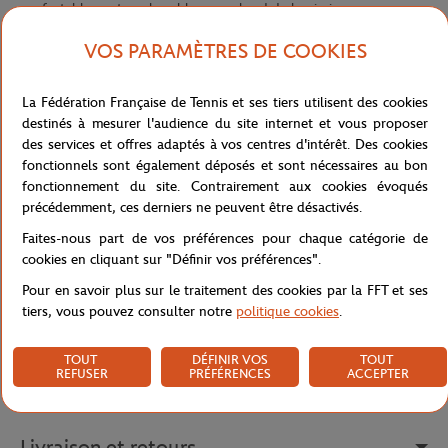
confortablement sur le sable ou au bord de la piscine.
Dans une élégante teinte écru, ce drap de plage présente un
VOS PARAMÈTRES DE COOKIES
design épuré où le logo emblématique Roland-Garros s'affiche
avec subtilité, accompagné de bandes horizontales contrastantes
La Fédération Française de Tennis et ses tiers utilisent des cookies
qui évoquent l'univers du tennis. La finition soignée et la qualité
destinés à mesurer l'audience du site internet et vous proposer
exceptionnelle du tissu offrent un confort luxueux et une
des services et offres adaptés à vos centres d'intérêt. Des cookies
absorption optimale, tout en séchant rapidement.
fonctionnels sont également déposés et sont nécessaires au bon
Ses dimensions généreuses de 170x170cm en font un accessoire
fonctionnement du site. Contrairement aux cookies évoqués
parfait pour les sorties estivales, alliant fonctionnalité et style
précédemment, ces derniers ne peuvent être désactivés.
dans un format original qui se démarque des draps de plage
Faites-nous part de vos préférences pour chaque catégorie de
traditionnels.
cookies en cliquant sur "Définir vos préférences".
Référence :
CSVU0726-MLT-TU
Pour en savoir plus sur le traitement des cookies par la FFT et ses
tiers, vous pouvez consulter notre
politique cookies
.
Caractéristiques
TOUT
DÉFINIR VOS
TOUT
REFUSER
PRÉFÉRENCES
ACCEPTER
Livraison et retours