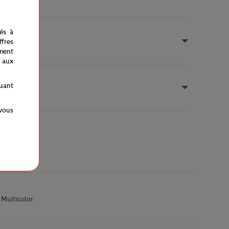
nés à
fres
ment
 aux
quant
 vous
 Multicolor