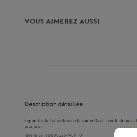
VOUS AIMEREZ AUSSI
Description détaillée
Supportez la France lors de la coupe Davis avec le drapeau tr
tournois.
Référence :
FDEU0125-MLT-TU