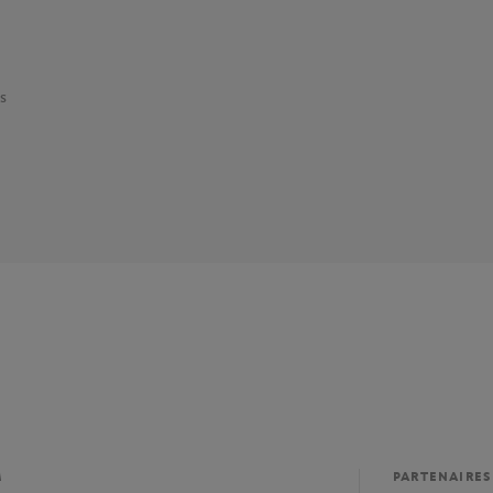
s
M
PARTENAIRES