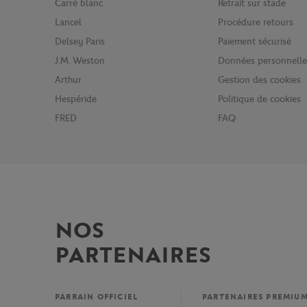
Carré blanc
Retrait sur stade
Lancel
Procédure retours
Delsey Paris
Paiement sécurisé
J.M. Weston
Données personnelle
Arthur
Gestion des cookies
Hespéride
Politique de cookies
FRED
FAQ
NOS
PARTENAIRES
PARRAIN OFFICIEL
PARTENAIRES PREMIU