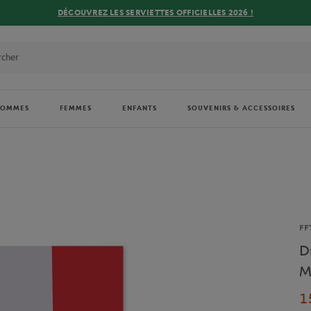
DÉCOUVREZ LES SERVIETTES OFFICIELLES 2026 !
HOMMES
FEMMES
ENFANTS
SOUVENIRS & ACCESSOIRES
Ma
FF
D
M
1