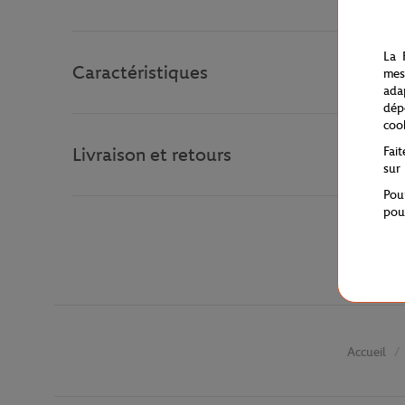
La 
Caractéristiques
mes
ada
dép
coo
Livraison et retours
Fai
sur
Pou
pou
Accueil