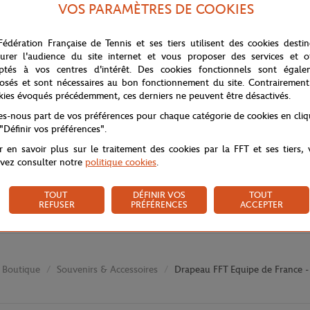
VOS PARAMÈTRES DE COOKIES
Fédération Française de Tennis et ses tiers utilisent des cookies desti
urer l'audience du site internet et vous proposer des services et of
ptés à vos centres d'intérêt. Des cookies fonctionnels sont égale
osés et sont nécessaires au bon fonctionnement du site. Contrairement
kies évoqués précédemment, ces derniers ne peuvent être désactivés.
tes-nous part de vos préférences pour chaque catégorie de cookies en cli
 "Définir vos préférences".
r en savoir plus sur le traitement des cookies par la FFT et ses tiers,
vez consulter notre
politique cookies
.
TOUT
DÉFINIR VOS
TOUT
REFUSER
PRÉFÉRENCES
ACCEPTER
Boutique
Souvenirs & Accessoires
Drapeau FFT Equipe de France -