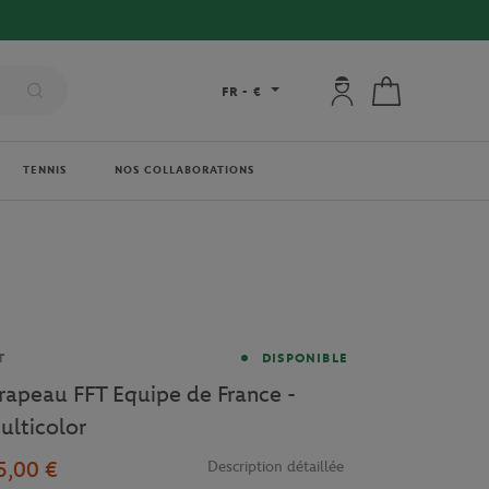
Mon compte : se co
Mon panier
FR
-
€
TENNIS
NOS COLLABORATIONS
rque
T
DISPONIBLE
rapeau FFT Equipe de France -
ulticolor
5,00 €
Description détaillée